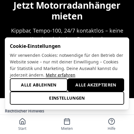
Jetzt Motorradanhänger
mieten
Kippbar, Tempo-100, 24/7 kontaktlos – keine
Kaution, kein App-Download.
Cookie-Einstellungen
Wir verwenden Cookies: notwendige für den Betrieb der
VERFÜGBARKEIT PRÜFEN
Website sowie – nur mit deiner Einwilligung – Cookies
für Statistik und Marketing. Deine Auswahl kannst du
ALLE INFOS ZUM ANHÄNGER
jederzeit ändern.
Mehr erfahren
ALLE ABLEHNEN
ALLE AKZEPTIEREN
EINSTELLUNGEN
Rechtlicher Hinweis
Wir recherchieren die Inhalte unserer Ratgeber sorgfältig und nach
bestem Wissen. Angaben zu Terminen, Veranstaltern, Zufahrten,
Start
Mieten
Hilfe
Lärmgrenzen, gesetzlichen Vorschriften, Distanzen und Preisen können