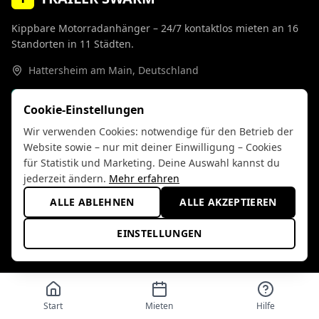
Kippbare Motorradanhänger – 24/7 kontaktlos mieten an
16
Standorten
in
11
Städten
.
Hattersheim am Main
,
Deutschland
WhatsApp
Cookie-Einstellungen
Wir verwenden Cookies: notwendige für den Betrieb der
Website sowie – nur mit deiner Einwilligung – Cookies
Navigation
für Statistik und Marketing. Deine Auswahl kannst du
jederzeit ändern.
Mehr erfahren
Motorradanhänger mieten
ALLE ABLEHNEN
ALLE AKZEPTIEREN
Standorte & Verfügbarkeit
Wie funktioniert's
EINSTELLUNGEN
Preise & Tarife
Häufige Fragen
Ratgeber & Anleitungen
Start
Mieten
Hilfe