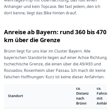
Mehrtages-Trip mit Übernachtung, das füllt einen
Anhänger und kein Topcase. Bei fast jedem, den ich
dort kenne, liegt das Bike hinten drauf.
Anreise ab Bayern: rund 360 bis 470
km über die Grenze
Brünn liegt für uns klar im Cluster Bayern. Alle
bayerischen Standorte liegen auf einer Achse Richtung
tschechische Grenze, die einen über die A9/A93 und
Rozvadov, Rosenheim über Passau. Ich mach dir keine
falschen Hoffnungen: Kurz ist keine dieser Anfahrten.
ca.
ca.
Distanz
Fahrzeit
Standort
nach
mit
Brünn
Anhäng