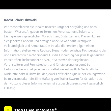
Rechtlicher Hinweis
Wir recherchieren die Inhalte unserer Ratgeber sorgfältig und nach
bestem Wissen. Angaben zu Terminen, Veranstaltern, Zufahrten,
Lärmgrenzen, gesetzlichen Vorschriften, Distanzen und Preisen können
sich jederzeit ändern und erfolgen ohne Gewähr auf Richtigkeit,
Vollständigkeit und Aktualität. Die Inhalte dienen der allgemeinen
Information, stellen keine Rechts-, Steuer- oder sonstige Fachberatung dar
und sind rechtlich nicht bindend. Für die Einhaltung der jeweils geltenden
Vorschriften, insbesondere StVZO, StVO sowie der Regeln von
Veranstaltern und Rennstrecken, und für die ordnungsgemäße
Ladungssicherung ist jede Person selbst verantwortlich. Verbindliche
Auskünfte holst du bitte bei der jeweils offiziellen Quelle beziehungsweise
beim Veranstalter ein. Eine Haftung von Trailer Swarm für Schäden aus
der Nutzung dieser Informationen ist ausgeschlossen, soweit gesetzlich
zulässig.
TRAILER SWARM
®
T