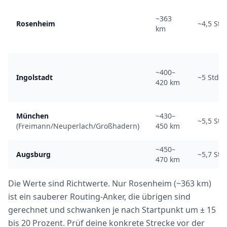
~363
Rosenheim
~4,5 Std.
km
~400–
Ingolstadt
~5 Std.
420 km
München
~430–
~5,5 Std.
(Freimann/Neuperlach/Großhadern)
450 km
~450–
Augsburg
~5,7 Std.
470 km
Die Werte sind Richtwerte. Nur Rosenheim (~363 km)
ist ein sauberer Routing-Anker, die übrigen sind
gerechnet und schwanken je nach Startpunkt um ± 15
bis 20 Prozent. Prüf deine konkrete Strecke vor der