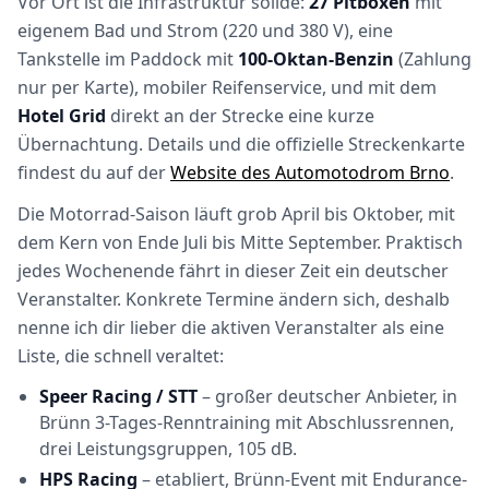
Vor Ort ist die Infrastruktur solide:
27 Pitboxen
mit
eigenem Bad und Strom (220 und 380 V), eine
Tankstelle im Paddock mit
100-Oktan-Benzin
(Zahlung
nur per Karte), mobiler Reifenservice, und mit dem
Hotel Grid
direkt an der Strecke eine kurze
Übernachtung. Details und die offizielle Streckenkarte
findest du auf der
Website des Automotodrom Brno
.
Die Motorrad-Saison läuft grob April bis Oktober, mit
dem Kern von Ende Juli bis Mitte September. Praktisch
jedes Wochenende fährt in dieser Zeit ein deutscher
Veranstalter. Konkrete Termine ändern sich, deshalb
nenne ich dir lieber die aktiven Veranstalter als eine
Liste, die schnell veraltet:
Speer Racing / STT
– großer deutscher Anbieter, in
Brünn 3-Tages-Renntraining mit Abschlussrennen,
drei Leistungsgruppen, 105 dB.
HPS Racing
– etabliert, Brünn-Event mit Endurance-