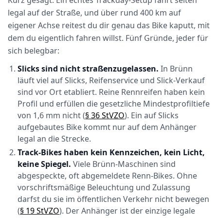
Kurz gesagt: Ein echtes Trackday-Setup fährt selten
legal auf der Straße, und über rund 400 km auf
eigener Achse reitest du dir genau das Bike kaputt, mit
dem du eigentlich fahren willst. Fünf Gründe, jeder für
sich belegbar:
Slicks sind nicht straßenzugelassen.
In Brünn
läuft viel auf Slicks, Reifenservice und Slick-Verkauf
sind vor Ort etabliert. Reine Rennreifen haben kein
Profil und erfüllen die gesetzliche Mindestprofiltiefe
von 1,6 mm nicht (
§ 36 StVZO
). Ein auf Slicks
aufgebautes Bike kommt nur auf dem Anhänger
legal an die Strecke.
Track-Bikes haben kein Kennzeichen, kein Licht,
keine Spiegel.
Viele Brünn-Maschinen sind
abgespeckte, oft abgemeldete Renn-Bikes. Ohne
vorschriftsmäßige Beleuchtung und Zulassung
darfst du sie im öffentlichen Verkehr nicht bewegen
(
§ 19 StVZO
). Der Anhänger ist der einzige legale