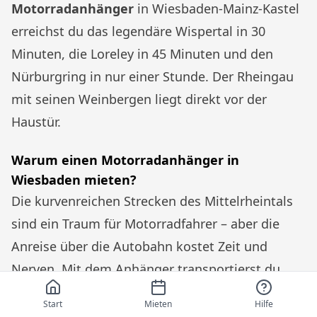
Motorradanhänger
in Wiesbaden-Mainz-Kastel
erreichst du das legendäre Wispertal in 30
Minuten, die Loreley in 45 Minuten und den
Nürburgring in nur einer Stunde. Der Rheingau
mit seinen Weinbergen liegt direkt vor der
Haustür.
Warum einen Motorradanhänger in
Wiesbaden mieten?
Die kurvenreichen Strecken des Mittelrheintals
sind ein Traum für Motorradfahrer – aber die
Anreise über die Autobahn kostet Zeit und
Nerven. Mit dem Anhänger transportierst du
dein Bike entspannt zum Startpunkt und genießt
Start
Mieten
Hilfe
die Kurven mit
frischen Reifen und voller