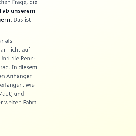
chen Frage, die
nd ab unserem
uern.
Das ist
r als
ar nicht auf
 Und die Renn-
rad. In diesem
den Anhänger
verlangen, wie
-Maut) und
r weiten Fahrt