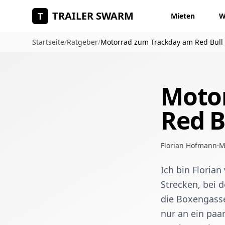
Zum Hauptinhalt springen
TRAILER SWARM
T
Mieten
W
Startseite
/
Ratgeber
/
Motorrad zum Trackday am Red Bull 
Moto
Red B
Florian Hofmann
·
M
Ich bin Florian
Strecken, bei d
die Boxengasse
nur an ein paa