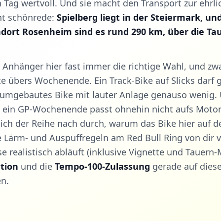
 Tag wertvoll. Und sie macht den Transport zur ehrli
cht schönrede:
Spielberg liegt in der Steiermark, u
dort Rosenheim sind es rund 290 km, über die Ta
r Anhänger hier fast immer die richtige Wahl, und zwa
 übers Wochenende. Ein Track-Bike auf Slicks darf g
n umgebautes Bike mit lauter Anlage genauso wenig.
 ein GP-Wochenende passt ohnehin nicht aufs Motor
ich der Reihe nach durch, warum das Bike hier auf 
e Lärm- und Auspuffregeln am Red Bull Ring von dir 
e realistisch abläuft (inklusive Vignette und Tauern
ution
und die
Tempo-100-Zulassung
gerade auf diese
en.