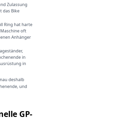
und Zulassung
t das Bike
l Ring hat harte
 Maschine oft
igenen Anhänger
ageständer,
Wochenende in
Ausrüstung in
genau deshalb
ochenende, und
nelle GP-