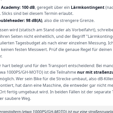
d Academy: 100 dB
, geregelt über ein
Lärmkontingent
(na
. Slicks sind bei diesem Termin erlaubt.
oubleheader: 98 dB(A)
, also die strengere Grenze.
en wird (statisch am Stand oder als Vorbeifahrt), schreib
ihren Seiten nicht einheitlich, und der Begriff "Lärmkonting
lierten Tagesbudget als nach einer einzelnen Messung. Ic
keinen festen Messwert. Prüf die genaue Regel für deinen 
r.
er hart belegt und für den Transport entscheidend: Bei man
etwa 1000PS/GH-MOTO) ist die Teilnahme
nur mit straßenz
öglich. Wer sein Bike für die Strecke umbaut, also dB-Kille
ntiert, hat dann eine Maschine, die entweder gar nicht me
 Ort fertig umgebaut wird. In beiden Fällen ist der separate
er saubere Weg.
Veranstaltern (etwa 1000PS/GH-MOTO) ist nur eine straßenzugel