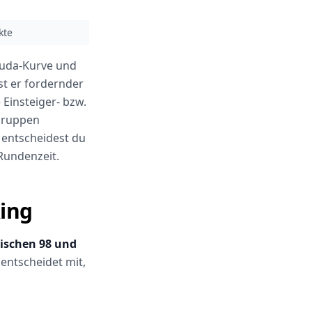
kte
auda-Kurve und
st er fordernder
 Einsteiger- bzw.
 Gruppen
, entscheidest du
Rundenzeit.
Ring
wischen 98 und
 entscheidet mit,