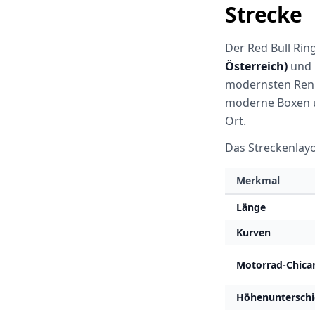
Strecke
Der Red Bull Ring
Österreich)
und i
modernsten Renns
moderne Boxen un
Ort.
Das Streckenlayo
Merkmal
Länge
Kurven
Motorrad-Chica
Höhenunterschi