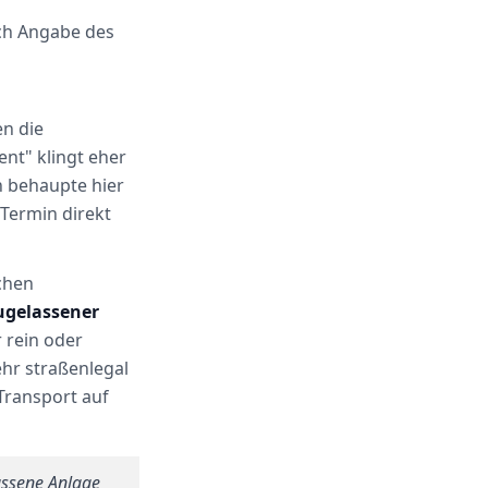
ch Angabe des
en die
ent" klingt eher
h behaupte hier
Termin direkt
chen
ugelassener
r rein oder
hr straßenlegal
 Transport auf
assene Anlage