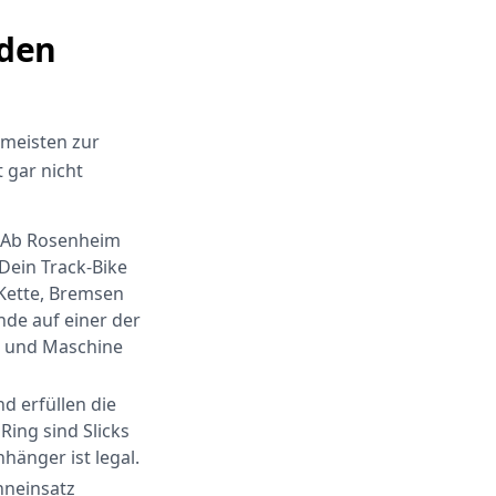
 den
 meisten zur
 gar nicht
Ab Rosenheim
Dein Track-Bike
 Kette, Bremsen
de auf einer der
h und Maschine
d erfüllen die
 Ring sind Slicks
hänger ist legal.
nneinsatz