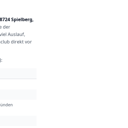
 8724 Spielberg,
e der
iel Auslauf,
club direkt vor
):
gründen