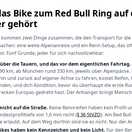
s Bike zum Red Bull Ring auf
r gehört
g kommen zwei Dinge zusammen, die den Transport für die
chen: eine weite Alpenanreise und ein Renn-Setup, das oft
st. Fünf Gründe, jeder für sich nachvollziehbar:
über die Tauern, und das vor dem eigentlichen Fahrtag.
290 km, ab München rund 330 km, jeweils über Alpenpässe. 
hin und zurück auf eigener Achse zu fahren, kostet Reifen,
den, und dich Kondition, bevor du überhaupt die erste Run
trecken Europas gedreht hast. Der Anhänger bringt Mensc
nicht auf die Straße.
Reine Rennreifen haben kein Profil un
ndestprofiltiefe von 1,6 mm nicht (
§ 36 StVZO
). Am Red Bull
e erlaubt. Auf dem Weg dorthin sind sie es nicht. Nur der An
ikes haben kein Kennzeichen und kein Licht.
Für den Re