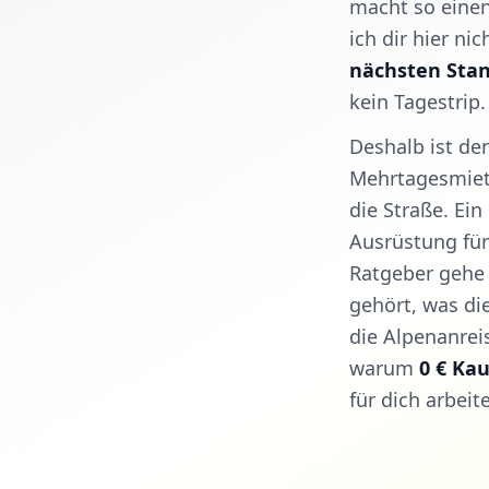
macht so einen
ich dir hier ni
nächsten Stan
kein Tagestrip.
Deshalb ist de
Mehrtagesmiete
die Straße. Ei
Ausrüstung für
Ratgeber gehe 
gehört, was di
die Alpenanreis
warum
0 € Ka
für dich arbeit