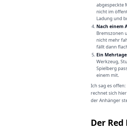
abgespeckte M
nicht im öffe
Ladung und bra
Nach einem Ab
Bremszonen un
nicht mehr fa
fällt dann flac
Ein Mehrtage
Werkzeug, Stur
Spielberg pas
einem mit.
Ich sag es offen:
rechnet sich hie
der Anhänger steh
Der Red 