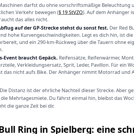
aschinen darfst du ohne vorschriftsmäßige Beleuchtung 
ntlichen Verkehr bewegen (
§ 19 StVZO
). Auf dem Anhänger is
ucht das alles nicht.
flug auf der GP-Strecke stehst du sonst fest.
Der Red Bul
d hohe Kurvengeschwindigkeiten. Legt es dich hin, ist die
hrbereit, und ein 290-km-Rückweg über die Tauern ohne e
h.
s-Event braucht Gepäck.
Reifensätze, Reifenwärmer, Mont
zteile, Verkleidungsersatz, Sprit, Leder, Pavillon. Für ein 
st das nicht aufs Bike. Der Anhänger nimmt Motorrad und 
 Die Distanz ist der ehrliche Nachteil dieser Strecke. Aber 
r die Mehrtagesmiete. Du fährst einmal hin, bleibst das W
t die ganze Zeit bei dir.
Bull Ring in Spielberg: eine sch