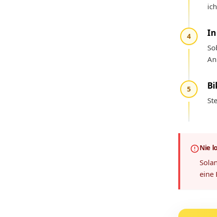
ic
In
4
So
An
Bi
5
St
Nie l
Solan
eine 