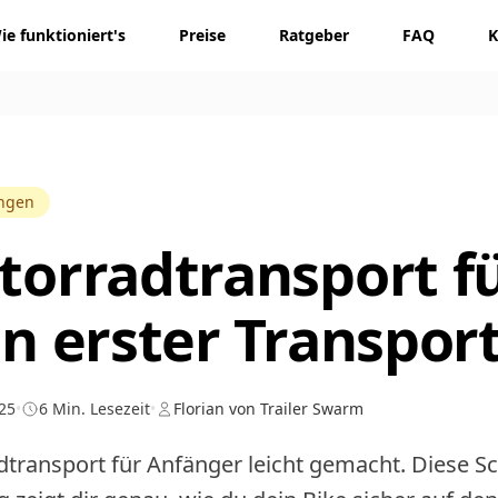
ie funktioniert's
Preise
Ratgeber
FAQ
K
ungen
orradtransport f
n erster Transpor
025
•
6 Min. Lesezeit
•
Florian von Trailer Swarm
transport für Anfänger leicht gemacht. Diese Schr