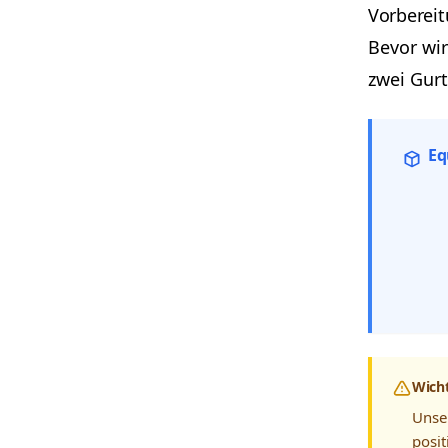
Vorbereit
Bevor wir
zwei Gurt
Eq
Wicht
Unser
posit