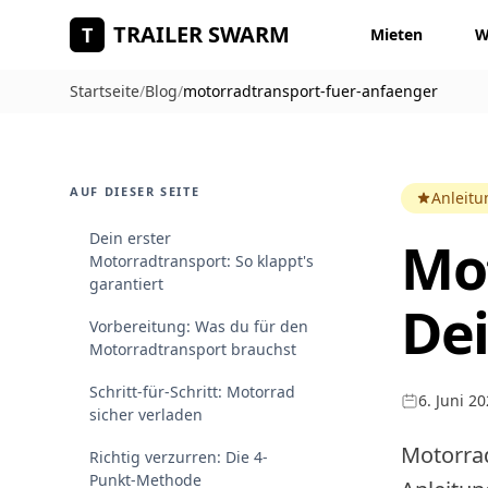
Zum Hauptinhalt springen
TRAILER SWARM
T
Mieten
W
Startseite
/
Blog
/
motorradtransport-fuer-anfaenger
AUF DIESER SEITE
Anleit
Dein erster
Mot
Motorradtransport: So klappt's
garantiert
Dei
Vorbereitung: Was du für den
Motorradtransport brauchst
Schritt-für-Schritt: Motorrad
6. Juni 2
sicher verladen
Motorrad
Richtig verzurren: Die 4-
Punkt-Methode