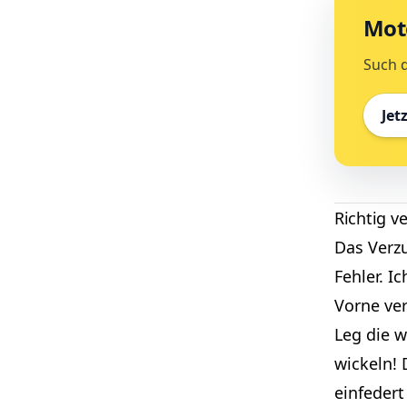
Mot
Such d
Jet
Richtig v
Das Verzu
Fehler. I
Vorne ve
Leg die 
wickeln! 
einfedert