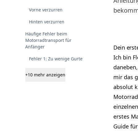
Anleitun
bekomm
Vorne verzurren
Hinten verzurren
Häufige Fehler beim
Motorradtransport für
Anfänger
Dein erst
Ich bin F
Fehler 1: Zu wenige Gurte
daneben, 
+10 mehr anzeigen
mir das g
absolut 
Motorradt
einzelnen
erstes Ma
Guide fü