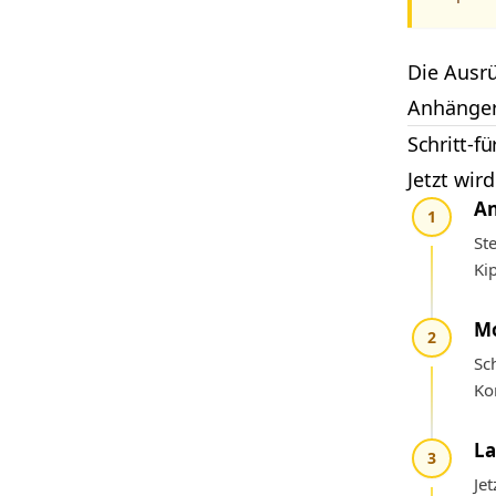
Die Ausr
Anhänger
Schritt-fü
Jetzt wir
An
1
St
Ki
Mo
2
Sc
Ko
La
3
Je