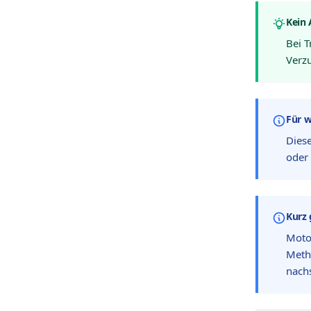
Kein
Bei 
Verzu
Für w
Diese
oder 
Kurz 
Moto
Metho
nachs