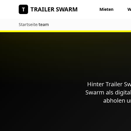
Zum Hauptinhalt springen
TRAILER SWARM
T
Mieten
W
Startseite
/
team
Hinter Trailer S
Swarm als digita
abholen u