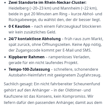
Zwei Standorte im Rhein-Neckar-Cluster:
Heidelberg (~20–23 km) und Mannheim (~22 km),
beide in gut 20 Minuten am Ring – kurze Abhol- und
Rückgabewege, du wählst den, der dir besser liegt.
0 € Kaution
– nach einem Fahrzeugkauf blockieren
wir kein zusätzliches Geld.
24/7 kontaktlose Abholung
– früh raus zum Markt,
spät zurück, ohne Öffnungszeiten. Keine App nötig,
der Zugangscode kommt per E-Mail und SMS.
Kippbarer Rahmen
– rampenloses Verladen,
gerade für ein nicht laufendes Projekt.
Tempo-100-Zulassung
– schnellere, schonendere
Autobahn-Heimfahrt mit geeignetem Zugfahrzeug.
Sachlich gesagt: Ein nicht fahrbereiter Scheunenfund
gehört auf den Anhänger – in der Oldtimer- und
Kaufszene ist das Konsens, kein Kompromiss. Wir
liefern dafür den passenden Anhänger, damit aus dem