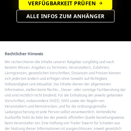
VERFÜGBARKEIT PRÜFEN
ALLE INFOS ZUM ANHÄNGER
Rechtlicher Hinweis
Wir recherchieren die Inhalte unserer Ratgeber sorgfältig und nach
bestem Wissen. Angaben zu Terminen, Veranstaltern, Zufahrten,
Lärmgrenzen, gesetzlichen Vorschriften, Distanzen und Preisen können
sich jederzeit ändern und erfolgen ohne Gewähr auf Richtigkeit,
Vollständigkeit und Aktualität. Die Inhalte dienen der allgemeinen
Information, stellen keine Rechts-, Steuer- oder sonstige Fachberatung dar
und sind rechtlich nicht bindend. Für die Einhaltung der jeweils geltenden
Vorschriften, insbesondere StVZO, StVO sowie der Regeln von
Veranstaltern und Rennstrecken, und für die ordnungsgemäße
Ladungssicherung ist jede Person selbst verantwortlich. Verbindliche
Auskünfte holst du bitte bei der jeweils offiziellen Quelle beziehungsweise
beim Veranstalter ein. Eine Haftung von Trailer Swarm für Schäden aus
der Nutzung dieser Informationen ist ausgeschlossen, soweit gesetzlich