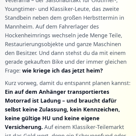
Veterama – der Saisonauftakt für Oldtimer-,
Youngtimer- und Klassiker-Leute, das zweite
Standbein neben dem großen Herbsttermin in
Mannheim. Auf dem Fahrerlager des
Hockenheimrings wechseln jede Menge Teile,
Restaurierungsobjekte und ganze Maschinen
den Besitzer. Und dann stehst du da mit einem
gerade gekauften Bike und der immer gleichen
Frage:
wie kriege ich das jetzt heim?
Kurz vorweg, damit du entspannt planen kannst:
Ein auf dem Anhänger transportiertes
Motorrad ist Ladung – und braucht dafür
selbst keine Zulassung, kein Kennzeichen,
keine gültige HU und keine eigene
Versicherung.
Auf einem Klassiker-Teilemarkt
ist das Gold wert, denn ein Scheunenfund oder