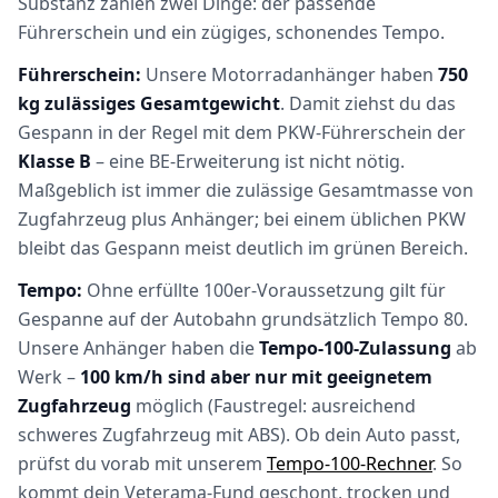
Substanz zählen zwei Dinge: der passende
Führerschein und ein zügiges, schonendes Tempo.
Führerschein:
Unsere Motorradanhänger haben
750
kg zulässiges Gesamtgewicht
. Damit ziehst du das
Gespann in der Regel mit dem PKW-Führerschein der
Klasse B
– eine BE-Erweiterung ist nicht nötig.
Maßgeblich ist immer die zulässige Gesamtmasse von
Zugfahrzeug plus Anhänger; bei einem üblichen PKW
bleibt das Gespann meist deutlich im grünen Bereich.
Tempo:
Ohne erfüllte 100er-Voraussetzung gilt für
Gespanne auf der Autobahn grundsätzlich Tempo 80.
Unsere Anhänger haben die
Tempo-100-Zulassung
ab
Werk –
100 km/h sind aber nur mit geeignetem
Zugfahrzeug
möglich (Faustregel: ausreichend
schweres Zugfahrzeug mit ABS). Ob dein Auto passt,
prüfst du vorab mit unserem
Tempo-100-Rechner
. So
kommt dein Veterama-Fund geschont, trocken und