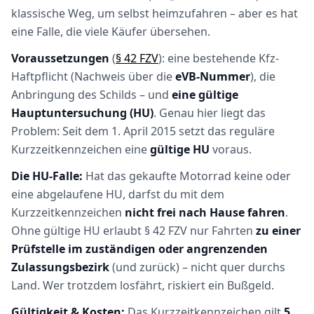
klassische Weg, um selbst heimzufahren – aber es hat
eine Falle, die viele Käufer übersehen.
Voraussetzungen
(
§ 42 FZV
): eine bestehende Kfz-
Haftpflicht (Nachweis über die
eVB-Nummer
), die
Anbringung des Schilds – und
eine gültige
Hauptuntersuchung (HU)
. Genau hier liegt das
Problem: Seit dem 1. April 2015 setzt das reguläre
Kurzzeitkennzeichen eine
gültige HU
voraus.
Die HU-Falle:
Hat das gekaufte Motorrad keine oder
eine abgelaufene HU, darfst du mit dem
Kurzzeitkennzeichen
nicht frei nach Hause fahren
.
Ohne gültige HU erlaubt § 42 FZV nur Fahrten
zu einer
Prüfstelle im zuständigen oder angrenzenden
Zulassungsbezirk
(und zurück) – nicht quer durchs
Land. Wer trotzdem losfährt, riskiert ein Bußgeld.
Gültigkeit & Kosten:
Das Kurzzeitkennzeichen gilt
5