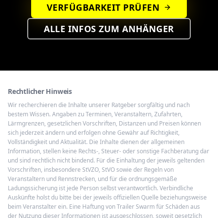
VERFÜGBARKEIT PRÜFEN
ALLE INFOS ZUM ANHÄNGER
Rechtlicher Hinweis
Wir recherchieren die Inhalte unserer Ratgeber sorgfältig und nach
bestem Wissen. Angaben zu Terminen, Veranstaltern, Zufahrten,
Lärmgrenzen, gesetzlichen Vorschriften, Distanzen und Preisen können
sich jederzeit ändern und erfolgen ohne Gewähr auf Richtigkeit,
Vollständigkeit und Aktualität. Die Inhalte dienen der allgemeinen
Information, stellen keine Rechts-, Steuer- oder sonstige Fachberatung dar
und sind rechtlich nicht bindend. Für die Einhaltung der jeweils geltenden
Vorschriften, insbesondere StVZO, StVO sowie der Regeln von
Veranstaltern und Rennstrecken, und für die ordnungsgemäße
Ladungssicherung ist jede Person selbst verantwortlich. Verbindliche
Auskünfte holst du bitte bei der jeweils offiziellen Quelle beziehungsweise
beim Veranstalter ein. Eine Haftung von Trailer Swarm für Schäden aus
der Nutzung dieser Informationen ist ausgeschlossen, soweit gesetzlich