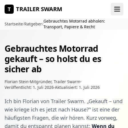
Zum Hauptinhalt springen
TRAILER SWARM
T
Gebrauchtes Motorrad abholen:
Startseite
/
Ratgeber
/
Transport, Papiere & Recht
Gebrauchtes Motorrad
gekauft – so holst du es
sicher ab
Florian Stein
·
Mitgründer, Trailer Swarm
·
Veröffentlicht:
1. Juli 2026
·
Aktualisiert:
1. Juli 2026
Ich bin Florian von Trailer Swarm. „Gekauft – und
wie kriege ich es jetzt nach Hause?" ist eine der
häufigsten Fragen, die wir hören. Kurz vorweg,
damit du entspannt planen kannst:
Wenn du