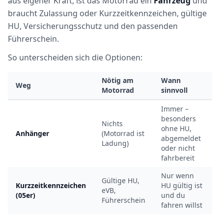
aus eigener Kraft, ist das Motorrad ein
Fahrzeug
und
braucht Zulassung oder Kurzzeitkennzeichen, gültige
HU, Versicherungsschutz und den passenden
Führerschein.
So unterscheiden sich die Optionen:
Nötig am
Wann
Weg
Motorrad
sinnvoll
Immer –
besonders
Nichts
ohne HU,
Anhänger
(Motorrad ist
abgemeldet
Ladung)
oder nicht
fahrbereit
Nur wenn
Gültige HU,
Kurzzeitkennzeichen
HU gültig ist
eVB,
(05er)
und du
Führerschein
fahren willst